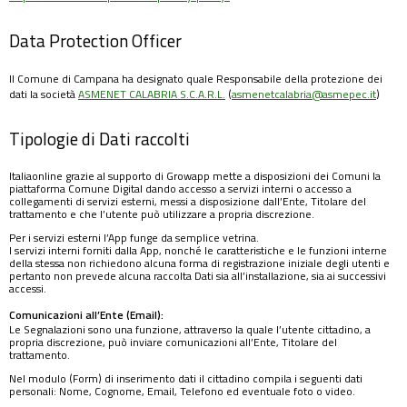
Data Protection Officer
Il Comune di Campana ha designato quale Responsabile della protezione dei
dati la società
ASMENET CALABRIA S.C.A.R.L.
(
asmenetcalabria@asmepec.it
)
Tipologie di Dati raccolti
Italiaonline grazie al supporto di Growapp mette a disposizioni dei Comuni la
piattaforma Comune Digital dando accesso a servizi interni o accesso a
collegamenti di servizi esterni, messi a disposizione dall’Ente, Titolare del
trattamento e che l’utente può utilizzare a propria discrezione.
Per i servizi esterni l’App funge da semplice vetrina.
I servizi interni forniti dalla App, nonché le caratteristiche e le funzioni interne
della stessa non richiedono alcuna forma di registrazione iniziale degli utenti e
pertanto non prevede alcuna raccolta Dati sia all’installazione, sia ai successivi
accessi.
Comunicazioni all’Ente (Email):
Le Segnalazioni sono una funzione, attraverso la quale l’utente cittadino, a
propria discrezione, può inviare comunicazioni all’Ente, Titolare del
trattamento.
Nel modulo (Form) di inserimento dati il cittadino compila i seguenti dati
personali: Nome, Cognome, Email, Telefono ed eventuale foto o video.