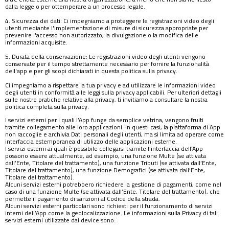
dalla legge o per ottemperare a un processo legale.
4. Sicurezza dei dati: Ci impegniamo a proteggere le registrazioni video degli
utenti mediante l'implementazione di misure di sicurezza appropriate per
prevenire l'accesso non autorizzato, la divulgazione o la modifica delle
informazioni acquisite.
5. Durata della conservazione: Le registrazioni video degli utenti vengono
conservate per il tempo strettamente necessario per fornire la funzionalità
dell'app e per gli scopi dichiarati in questa politica sulla privacy.
Ci impegniamo a rispettare la tua privacy e ad utilizzare le informazioni video
degli utenti in conformità alle leggi sulla privacy applicabili. Per ulteriori dettagli
sulle nostre pratiche relative alla privacy, ti invitiamo a consultare la nostra
politica completa sulla privacy.
I servizi esterni per i quali l’App funge da semplice vetrina, vengono fruiti
tramite collegamento alle loro applicazioni. In questi casi, la piattaforma di App
non raccoglie e archivia Dati personali degli utenti, ma si limita ad operare come
interfaccia estemporanea di utilizzo delle applicazioni esterne.
I servizi esterni ai quali è possibile collegarsi tramite l’interfaccia dell’App
possono essere attualmente, ad esempio, una funzione Multe (se attivata
dall’Ente, Titolare del trattamento), una funzione Tributi (se attivata dall’Ente,
Titolare del trattamento), una funzione Demografici (se attivata dall’Ente,
Titolare del trattamento).
Alcuni servizi esterni potrebbero richiedere la gestione di pagamenti, come nel
caso di una funzione Multe (se attivata dall’Ente, Titolare del trattamento), che
permette il pagamento di sanzioni al Codice della strada.
Alcuni servizi esterni particolari sono richiesti per il funzionamento di servizi
interni dell’App come la geolocalizzazione. Le informazioni sulla Privacy di tali
servizi esterni utilizzate dai device sono: