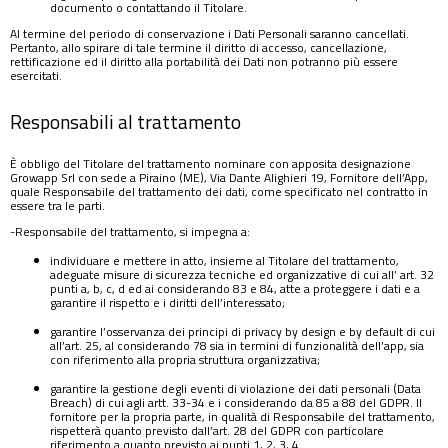
documento o contattando il Titolare.
Al termine del periodo di conservazione i Dati Personali saranno cancellati.
Pertanto, allo spirare di tale termine il diritto di accesso, cancellazione,
rettificazione ed il diritto alla portabilità dei Dati non potranno più essere
esercitati.
Responsabili al trattamento
È obbligo del Titolare del trattamento nominare con apposita designazione
Growapp Srl con sede a Piraino (ME), Via Dante Alighieri 19, Fornitore dell’App,
quale Responsabile del trattamento dei dati, come specificato nel contratto in
essere tra le parti.
-Responsabile del trattamento, si impegna a:
individuare e mettere in atto, insieme al Titolare del trattamento,
adeguate misure di sicurezza tecniche ed organizzative di cui all’ art. 32
punti a, b, c, d ed ai considerando 83 e 84, atte a proteggere i dati e a
garantire il rispetto e i diritti dell’interessato;
garantire l’osservanza dei principi di privacy by design e by default di cui
all’art. 25, al considerando 78 sia in termini di funzionalità dell’app, sia
con riferimento alla propria struttura organizzativa;
garantire la gestione degli eventi di violazione dei dati personali (Data
Breach) di cui agli artt. 33-34 e i considerando da 85 a 88 del GDPR. Il
fornitore per la propria parte, in qualità di Responsabile del trattamento,
rispetterà quanto previsto dall’art. 28 del GDPR con particolare
riferimento a quanto previsto ai punti 1, 2, 3, 4.