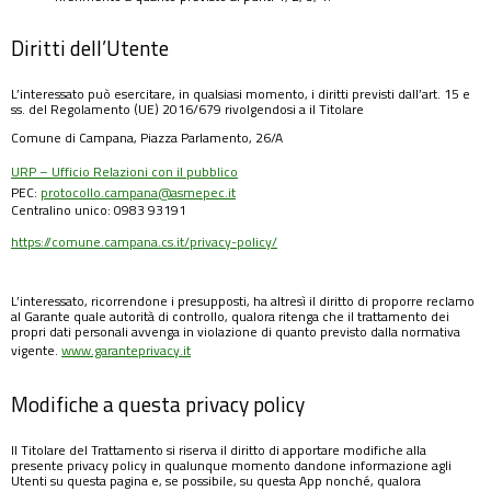
Diritti dell’Utente
L’interessato può esercitare, in qualsiasi momento, i diritti previsti dall’art. 15 e
ss. del Regolamento (UE) 2016/679 rivolgendosi a il Titolare
Comune di Campana, Piazza Parlamento, 26/A
URP – Ufficio Relazioni con il pubblico
PEC:
protocollo.campana@asmepec.it
Centralino unico: 0983 93191
https://comune.campana.cs.it/privacy-policy/
L’interessato, ricorrendone i presupposti, ha altresì il diritto di proporre reclamo
al Garante quale autorità di controllo, qualora ritenga che il trattamento dei
propri dati personali avvenga in violazione di quanto previsto dalla normativa
vigente.
www.garanteprivacy.it
Modifiche a questa privacy policy
Il Titolare del Trattamento si riserva il diritto di apportare modifiche alla
presente privacy policy in qualunque momento dandone informazione agli
Utenti su questa pagina e, se possibile, su questa App nonché, qualora