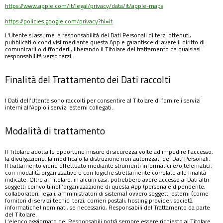
https://www.apple.com/it/legal/privacy/data/it/apple-maps
https://policies.google.com/privacy?hl=it
L'Utente si assume la responsabilità dei Dati Personali di terzi ottenuti,
pubblicati o condivisi mediante questa App e garantisce di avere il diritto di
comunicarli o diffonderli, liberando il Titolare del trattamento da qualsiasi
responsabilità verso terzi.
Finalità del Trattamento dei Dati raccolti
I Dati dell’Utente sono raccolti per consentire al Titolare di fornire i servizi
interni all’App o i servizi esterni collegati.
Modalità di trattamento
Il Titolare adotta le opportune misure di sicurezza volte ad impedire l’accesso,
la divulgazione, la modifica o la distruzione non autorizzati dei Dati Personali.
Il trattamento viene effettuato mediante strumenti informatici e/o telematici,
con modalità organizzative e con logiche strettamente correlate alle finalità
indicate. Oltre al Titolare, in alcuni casi, potrebbero avere accesso ai Dati altri
soggetti coinvolti nell’organizzazione di questa App (personale dipendente,
collaboratori, legali, amministratori di sistema) ovvero soggetti esterni (come
fornitori di servizi tecnici terzi, corrieri postali, hosting provider, società
informatiche) nominati, se necessario, Responsabili del Trattamento da parte
del Titolare.
L’elenco aggiornato dei Responsabili potrà sempre essere richiesto al Titolare