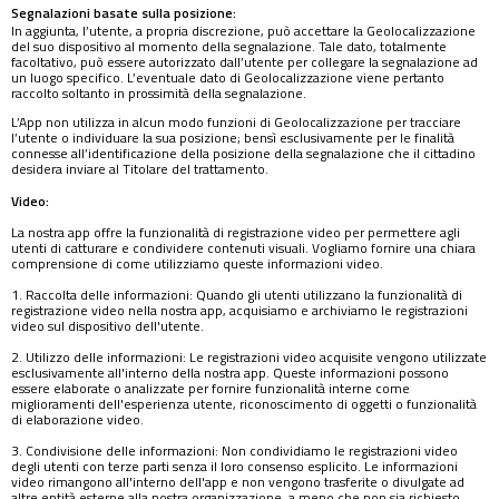
Segnalazioni basate sulla posizione:
In aggiunta, l’utente, a propria discrezione, può accettare la Geolocalizzazione
del suo dispositivo al momento della segnalazione. Tale dato, totalmente
facoltativo, può essere autorizzato dall’utente per collegare la segnalazione ad
un luogo specifico. L’eventuale dato di Geolocalizzazione viene pertanto
raccolto soltanto in prossimità della segnalazione.
L’App non utilizza in alcun modo funzioni di Geolocalizzazione per tracciare
l’utente o individuare la sua posizione; bensì esclusivamente per le finalità
connesse all’identificazione della posizione della segnalazione che il cittadino
desidera inviare al Titolare del trattamento.
Video:
La nostra app offre la funzionalità di registrazione video per permettere agli
utenti di catturare e condividere contenuti visuali. Vogliamo fornire una chiara
comprensione di come utilizziamo queste informazioni video.
1. Raccolta delle informazioni: Quando gli utenti utilizzano la funzionalità di
registrazione video nella nostra app, acquisiamo e archiviamo le registrazioni
video sul dispositivo dell'utente.
2. Utilizzo delle informazioni: Le registrazioni video acquisite vengono utilizzate
esclusivamente all'interno della nostra app. Queste informazioni possono
essere elaborate o analizzate per fornire funzionalità interne come
miglioramenti dell'esperienza utente, riconoscimento di oggetti o funzionalità
di elaborazione video.
3. Condivisione delle informazioni: Non condividiamo le registrazioni video
degli utenti con terze parti senza il loro consenso esplicito. Le informazioni
video rimangono all'interno dell'app e non vengono trasferite o divulgate ad
altre entità esterne alla nostra organizzazione, a meno che non sia richiesto