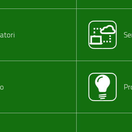
atori
Ser
io
Pr